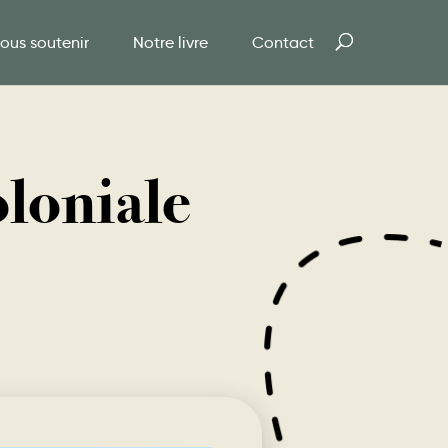
ous soutenir
Notre livre
Contact
oloniale