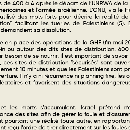
sés de 400 à 4 après le départ de l’UNRWA de la
méricaines et l’armée israélienne. L’ONU, via le
tilisé des mots forts pour décrire la réalité de
ion” facilitant les tueries de Palestiniens (5)
.
 demandent sa dissolution.
se en place des opérations de la GHF (fin mai 20
in ou autour des dits sites de distribution. 600 
r besoin de se nourrir. Il est important de savoir
), ces sites de distribution “sécurisés” sont ouve
ment 10 minutes et que les Palestiniens sont 
rture. Il n’y a ni récurrence ni planning fixe, le
éatoires et favorisent des situations dangereu
t et les morts s’accumulent. Israël prétend n
ance des sites afin de gérer la foule et d’assurer
t pourtant une réalité toute autre, en rapport
 reçu l’ordre de tirer directement sur les foules 