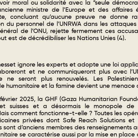
oir moral ou solidarité avec la “seule démocr
ncienne ministre de l’Europe et des affaires 
e, concluant qu’aucune preuve ne donne ra
ation du personnel de l’UNRWA dans les attaques
 général de l’ONU, rejette fermement ces accus
ut est de décrédibiliser les Nations Unies (4)
.
esset ignore les experts et adopte une loi appli
llaboreront et ne communiqueront plus avec l’
e ne seront plus renouvelés. Les Palestinie
de humanitaire et la famine devient une menace 
 février 2025, la GHF (Gaza Humanitarian Foundat
 et suisses et a désormais le monopole de la
ais comment fonctionne-t-elle ? Toutes les opér
icaines privées dont Safe Reach Solutions et 
s sont d’anciens membres des renseignements am
nitaire se caractérise aussi par la mise en place 