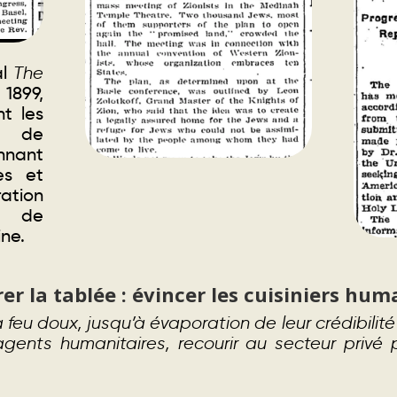
al
The
1899,
nt les
es de
nnant
les et
ration
e de
ne.
rer la tablée : évincer les cuisiniers hum
feu doux, jusqu’à évaporation de leur crédibilité 
gents humanitaires, recourir au secteur privé