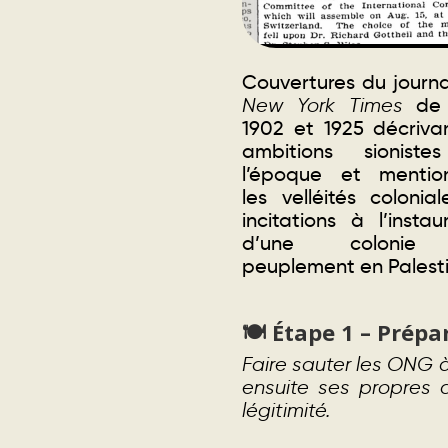
Couvertures du journ
New York Times
de 
1902 et 1925 décriva
ambitions sionist
l’époque et mentio
les velléités colonia
incitations à l’instau
d’une coloni
peuplement en Palesti
🍽️ Étape 1 – Prépa
Faire sauter les ONG à 
ensuite ses propres a
légitimité.