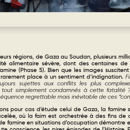
ieurs régions, de Gaza au Soudan, plusieurs mill
rité alimentaire sévère, dont des centaines de m
 famine (Phase 5). Bien que les images suscitent
nt rarement place à un sentiment d’indignation.
F
ujours sujettes aux conflits les plus comple
c tout simplement condamnés à cette fatalité
quence regrettable mais inévitable de ces “confl
nons pour cas d’étude celui de Gaza, la famine s
icelée, où la faim est orchestrée à des fins de 
de famine en situations d’occupation démontre e
ute conscience, les pires épisodes de l’Histoire. E