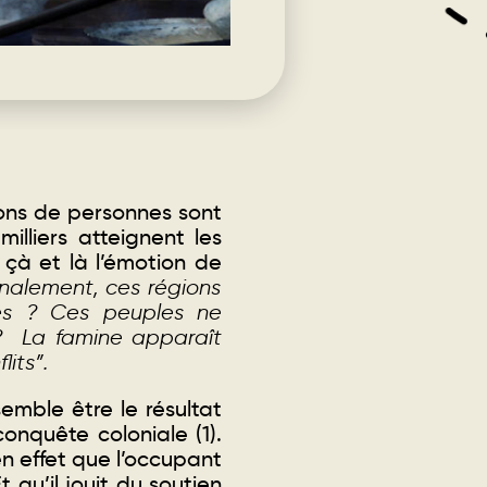
ions de personnes sont
illiers atteignent les
 çà et là l’émotion de
inalement, ces régions
xes ? Ces peuples ne
 ? La famine apparaît
its”.
emble être le résultat
conquête coloniale (1)
.
n effet que l’occupant
t qu’il jouit du soutien