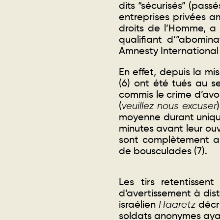
dits “sécurisés” (pas
entreprises privées a
droits de l’Homme, a u
qualifiant d’”abominat
Amnesty International
En effet, depuis la mi
(6) ont été tués au se
commis le crime d’avoi
(
veuillez nous excuser
moyenne durant unique
minutes avant leur ouve
sont complètement al
de bousculades (7)
.
Les tirs retentissen
d’avertissement à dist
israélien
Haaretz
décri
soldats anonymes ayant